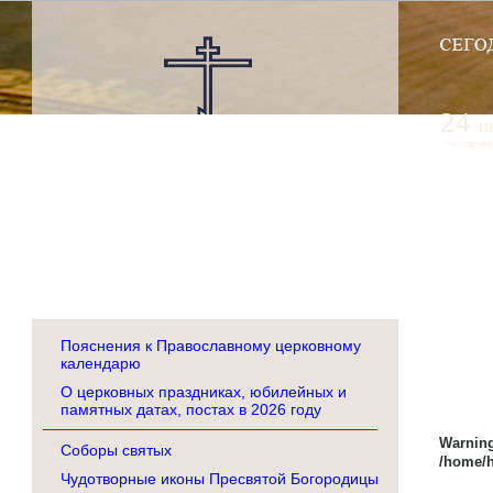
24
и
по старому
Пояснения к Православному церковному
календарю
О церковных праздниках, юбилейных и
памятных датах, постах в 2026 году
Warnin
Соборы святых
/home/h
Чудотворные иконы Пресвятой Богородицы