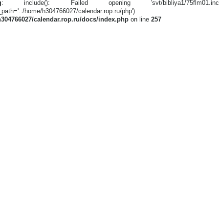
g
: include(): Failed opening 'svt/bibliya1/75flm01.
lude_path='.:/home/h304766027/calendar.r
304766027/calendar.rop.ru/docs/index.php
on line
257