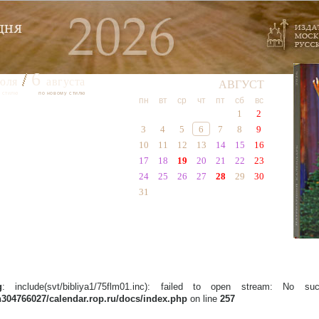
6
юля
августа
АВГУСТ
 стилю
по новому стилю
пн
вт
ср
чт
пт
сб
вс
1
2
3
4
5
6
7
8
9
10
11
12
13
14
15
16
17
18
19
20
21
22
23
24
25
26
27
28
29
30
31
g
: include(svt/bibliya1/75flm01.inc): failed to open stream: No su
304766027/calendar.rop.ru/docs/index.php
on line
257