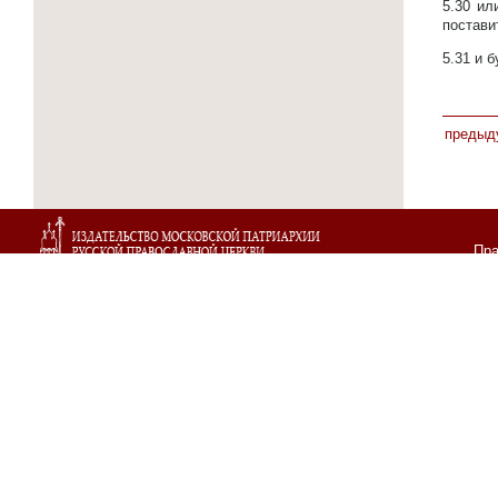
5.30
ил
постави
5.31
и б
предыд
Пра