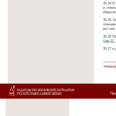
35.24
И 
и отвез
Иеруса
35.25
О
плачевн
вот они
35.26
Пр
Цар 22,
35.27
и 
предыд
Пра