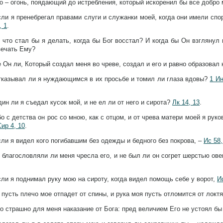
о – огонь, поядающий до истребления, который искоренил бы все добро
ли я пренебрегал правами слуги и служанки моей, когда они имели спо
, 1
.
о что стал бы я делать, когда бы Бог восстал? И когда бы Он взглянул 
вечать Ему?
 Он ли, Который создал меня во чреве, создал и его и равно образовал 
тказывал ли я нуждающимся в их просьбе и томил ли глаза вдовы?
1 Ин
ин ли я съедал кусок мой, и не ел ли от него и сирота?
Лк 14, 13
.
о с детства он рос со мною, как с отцом, и от чрева матери моей я рук
Сир 4, 10
.
ли я видел кого погибавшим без одежды и бедного без покрова, –
Ис 58,
 благословляли ли меня чресла его, и не был ли он согрет шерстью ов
ли я поднимал руку мою на сироту, когда видел помощь себе у ворот,
И
 пусть плечо мое отпадет от спины, и рука моя пусть отломится от локт
о страшно для меня наказание от Бога: пред величием Его не устоял бы