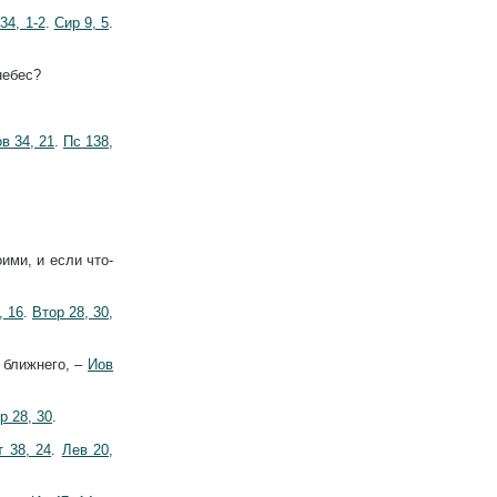
34, 1-2
.
Сир 9, 5
.
небес?
в 34, 21
.
Пс 138,
ими, и если что-
, 16
.
Втор 28, 30,
 ближнего, –
Иов
р 28, 30
.
 38, 24
.
Лев 20,