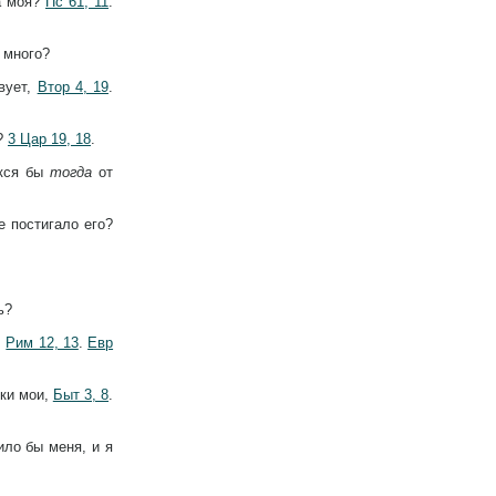
а моя?
Пс 61, 11
.
 много?
твует,
Втор 4, 19
.
ю?
3 Цар 19, 18
.
екся бы
тогда
от
е постигало его?
ь?
.
Рим 12, 13
.
Евр
оки мои,
Быт 3, 8
.
ило бы меня, и я