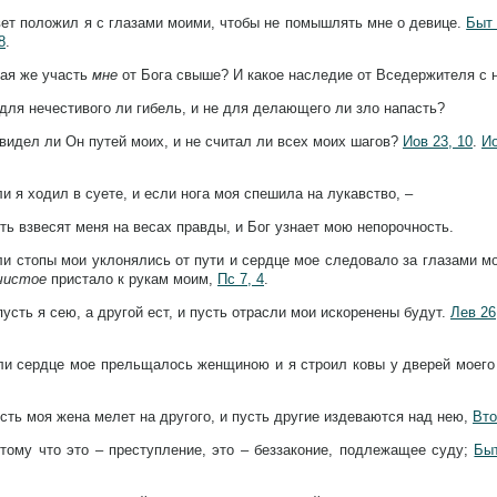
ет положил я с глазами моими, чтобы не помышлять мне о девице.
Быт 
8
.
ая же участь
мне
от Бога свыше? И какое наследие от Вседержителя с 
для нечестивого ли гибель, и не для делающего ли зло напасть?
видел ли Он путей моих, и не считал ли всех моих шагов?
Иов 23, 10
.
Ио
и я ходил в суете, и если нога моя спешила на лукавство, –
ть взвесят меня на весах правды, и Бог узнает мою непорочность.
и стопы мои уклонялись от пути и сердце мое следовало за глазами мо
чистое
пристало к рукам моим,
Пс 7, 4
.
пусть я сею, а другой ест, и пусть отрасли мои искоренены будут.
Лев 26
ли сердце мое прельщалось женщиною и я строил ковы у дверей моего
сть моя жена мелет на другого, и пусть другие издеваются над нею,
Вто
тому что это – преступление, это – беззаконие, подлежащее суду;
Быт