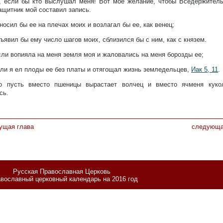
, если бы кто выслушал меня! Вот мое желание, чтобы Вседержитель
ащитник мой составил запись.
носил бы ее на плечах моих и возлагал бы ее, как венец;
ъявил бы ему число шагов моих, сблизился бы с ним, как с князем.
ли вопияла на меня земля моя и жаловались на меня борозды ее;
ли я ел плоды ее без платы и отягощал жизнь земледельцев,
Иак 5, 11
.
о пусть вместо пшеницы вырастает волчец и вместо ячменя куко
сь.
ущая глава
следующа
Русская Православная Церковь
вославный церковный календарь на 2016 год