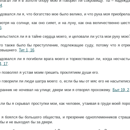
олагал ли я в золоте опору мою и говорил ли сокровищу: ты – надежд
24
.
довался ли я, что богатство мое было велико, и что рука моя приобрела
мотря на солнце, как оно сияет, и на луну, как она величественно шес
6
.
ельстился ли я в тайне сердца моего, и целовали ли уста мои руку мо
то также было бы преступление, подлежащее суду, потому что я отр
севышнего.
Тит 1, 16
.
адовался ли я погибели врага моего и торжествовал ли, когда несчасть
4, 17
.
 позволял я устам моим грешить проклятием души его.
 говорили ли люди шатра моего: о, если бы мы от мяс его не насытилис
ранник не ночевал на улице; двери мои я отворял прохожему.
Быт 19, 2
ли бы я скрывал проступки мои, как человек, утаивая в груди моей пор
о я боялся бы большого общества, и презрение одноплеменников страш
бы и не выходил бы за двери.