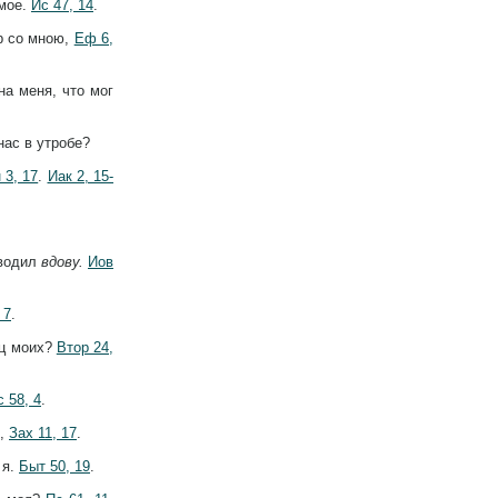
 мое.
Ис 47, 14
.
р со мною,
Еф 6,
на меня, что мог
нас в утробе?
 3, 17
.
Иак 2, 15-
оводил
вдову.
Иов
 7
.
ец моих?
Втор 24,
с 58, 4
.
я,
Зах 11, 17
.
 я.
Быт 50, 19
.