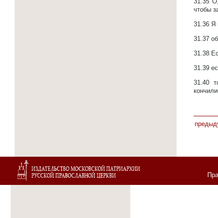
31.35
О
чтобы з
31.36
Я 
31.37
об
31.38
Ес
31.39
ес
31.40
т
кончили
предыд
Пра