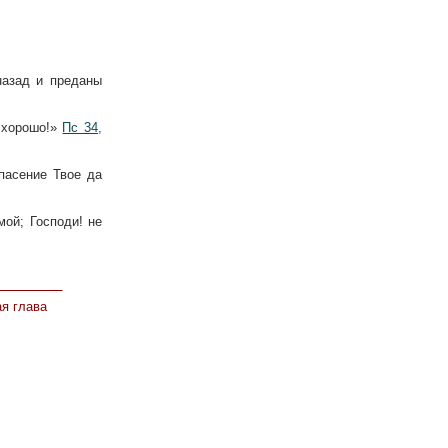
назад и преданы
 хорошо!»
Пс 34,
пасение Твое да
ой; Господи! не
я глава