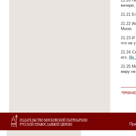
21.20
Пе
вечери,
21.21
Ег
21.22
Ии
Мною.
21.23
И 
что не 
21.24
С
его.
Ин 
21.25
Мн
миру не
предыд
Пра