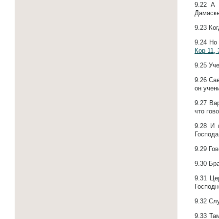
9.22
А 
Дамаске
9.23
Ког
9.24
Но 
Кор 11, 
9.25
Уче
9.26
Сав
он учен
9.27
Вар
что гов
9.28
И 
Господа
9.29
Гов
9.30
Бра
9.31
Це
Господн
9.32
Слу
9.33
Та