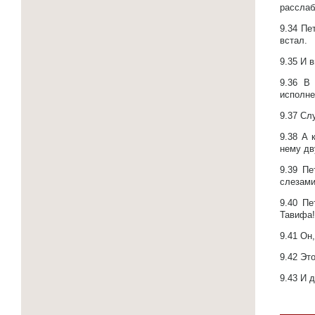
расслаб
9.34
Пет
встал.
9.35
И в
9.36
В 
исполне
9.37
Слу
9.38
А 
нему дв
9.39
Пе
слезами
9.40
Пе
Тавифа!
9.41
Он,
9.42
Это
9.43
И д