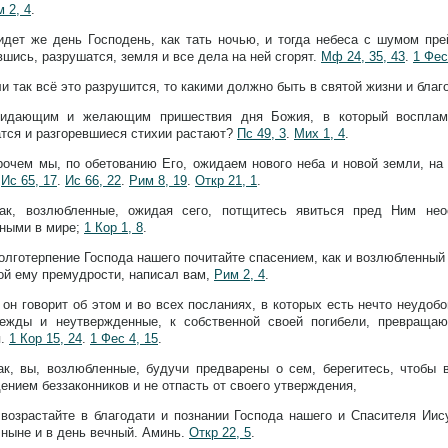
м 2, 4
.
идет же день Господень, как тать ночью, и тогда небеса с шумом пре
вшись, разрушатся, земля и все дела на ней сгорят.
Мф 24, 35, 43
.
1 Фес
и так всё это разрушится, то какими должно быть в святой жизни и благ
идающим и желающим пришествия дня Божия, в который восплам
тся и разгоревшиеся стихии растают?
Пс 49, 3
.
Мих 1, 4
.
рочем мы, по обетованию Его, ожидаем нового неба и новой земли, на
.
Ис 65, 17
.
Ис 66, 22
.
Рим 8, 19
.
Откр 21, 1
.
ак, возлюбленные, ожидая сего, потщитесь явиться пред Ним нео
ными в мире;
1 Кор 1, 8
.
олготерпение Господа нашего почитайте спасением, как и возлюбленный
ой ему премудрости, написал вам,
Рим 2, 4
.
 он говорит об этом и во всех посланиях, в которых есть нечто неудоб
ежды и неутвержденные, к собственной своей погибели, превращаю
я.
1 Кор 15, 24
.
1 Фес 4, 15
.
ак, вы, возлюбленные, будучи предварены о сем, берегитесь, чтобы 
ением беззаконников и не отпасть от своего утверждения,
 возрастайте в благодати и познании Господа нашего и Спасителя Иис
 ныне и в день вечный. Аминь.
Откр 22, 5
.