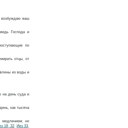
м возбуждаю ваш
оведь Господа и
 поступающие по
умирать отцы, от
влены из воды и
 на день суда и
день, как тысяча
о медлением; но
ез 18, 32
.
Иез 33,