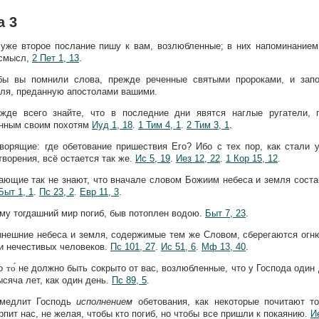
а 3
 уже второе послание пишу к вам, возлюбленные; в них напоминание
 смысл,
2 Пет 1, 13
.
бы вы помнили слова, прежде реченные святыми пророками, и зап
ля, преданную апостолами вашими.
жде всего знайте, что в последние дни явятся наглые ругатели,
енным своим похотям
Иуд 1, 18
.
1 Тим 4, 1
.
2 Тим 3, 1
.
оворящие: где обетование пришествия Его? Ибо с тех пор, как стали 
творения, всё остается так же.
Ис 5, 19
.
Иез 12, 22
.
1 Кор 15, 12
.
ающие так не знают, что вначале словом Божиим небеса и земля соста
Быт 1, 1
.
Пс 23, 2
.
Евр 11, 3
.
му тогдашний мир погиб, быв потоплен водою.
Быт 7, 23
.
ынешние небеса и земля, содержимые тем же Словом, сберегаются огню
и нечестивых человеков.
Пс 101, 27
.
Ис 51, 6
.
Мф 13, 40
.
о
то́
не должно быть сокрыто от вас, возлюбленные, что у Господа один 
тысяча лет, как один день.
Пс 89, 5
.
медлит Господь
исполнением
обетования, как некоторые почитают т
рпит нас, не желая, чтобы кто погиб, но чтобы все пришли к покаянию.
И