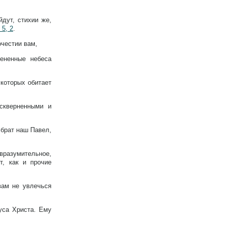
йдут, стихии же,
 5, 2
.
очестии вам,
ененные небеса
 которых обитает
скверненными и
 брат наш Павел,
овразумительное,
т, как и прочие
вам не увлечься
уса Христа. Ему