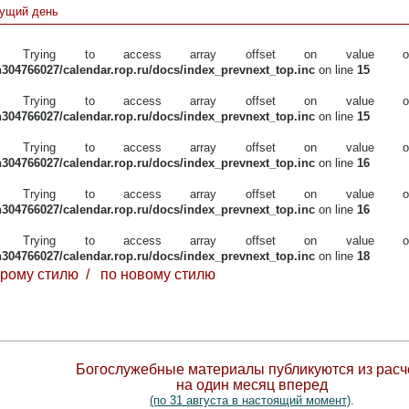
ущий день
: Trying to access array offset on value 
304766027/calendar.rop.ru/docs/index_prevnext_top.inc
on line
15
: Trying to access array offset on value 
304766027/calendar.rop.ru/docs/index_prevnext_top.inc
on line
15
: Trying to access array offset on value 
304766027/calendar.rop.ru/docs/index_prevnext_top.inc
on line
16
: Trying to access array offset on value 
304766027/calendar.rop.ru/docs/index_prevnext_top.inc
on line
16
: Trying to access array offset on value 
304766027/calendar.rop.ru/docs/index_prevnext_top.inc
on line
18
арому стилю / по новому стилю
Богослужебные материалы публикуются из расч
на один месяц вперед
(по 31 августа в настоящий момент)
.