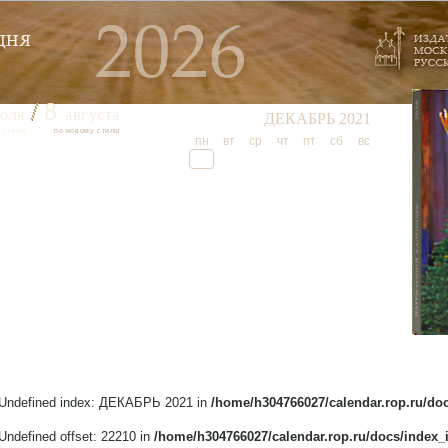
8
юля
августа
ДЕКАБРЬ 2021
 стилю
по новому стилю
пн
вт
ср
чт
пт
сб
вс
 Undefined index: ДЕКАБРЬ 2021 in
/home/h304766027/calendar.rop.ru/do
 Undefined offset: 22210 in
/home/h304766027/calendar.rop.ru/docs/index_