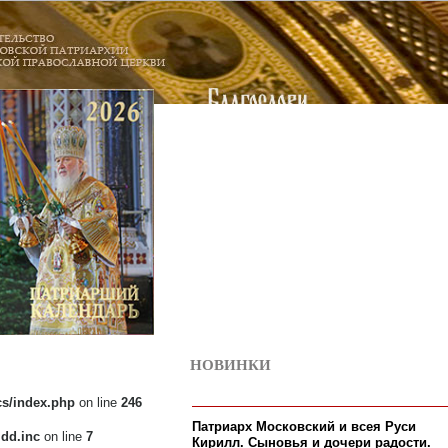
НОВИНКИ
5
cs/index.php
on line
246
Патриарх Московский и всея Руси
idd.inc
on line
7
Кирилл. Сыновья и дочери радости.