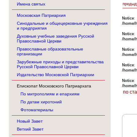
Имена святых
предыд
Московская Патриархия
Notice
Синодальные и общецерковные учреждения
/home/h
и предприятия
Notice
Духовные учебные заведения Русской
/home/h
Православной Церкви
Православные образовательные
Notice
организации
/home/h
Зарубежные приходы и представительства
Notice
Русской Православной Церкви
/home/h
Издательство Московской Патриархии
Notice
Епископат Московского Патриархата
/home/h
по ст
По митрополиям и епархиям
По датам хиротоний
Фотоматериалы
Новый Завет
Ветхий Завет