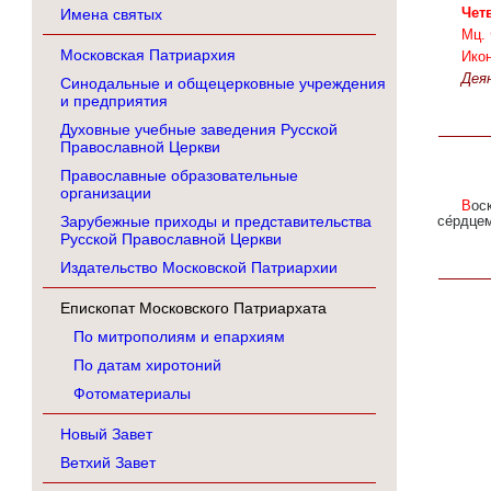
Чет
Имена святых
Мц. 
Московская Патриархия
Ико
Деян
Синодальные и общецерковные учреждения
и предприятия
Духовные учебные заведения Русской
Православной Церкви
Православные образовательные
организации
Воскресе́ние Твое́, Христе́ Спа́се,/ А́нгели пою́т на Небесе́х,/ и нас на земли́ сподо́би/ чи́стым
Зарубежные приходы и представительства
се́рдцем
Русской Православной Церкви
Издательство Московской Патриархии
Епископат Московского Патриархата
По митрополиям и епархиям
По датам хиротоний
Фотоматериалы
Новый Завет
Ветхий Завет