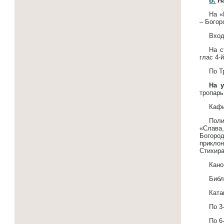
Б.
На
На «
– Богор
Вход
На с
глас 4-й
По Т
На у
тропарь
Кафи
Поли
«Слава,
Богород
приклон
Стихира
Кано
Библ
Ката
По 3
По 6