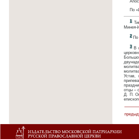
Апос
По «
1
Тип
Минея-И
2
По 
3
В ц
церков
Большом
двунаде
молитва
молитв
Устав,
припева
праздни
отцы – 
Д. П. О
епископ
предыд