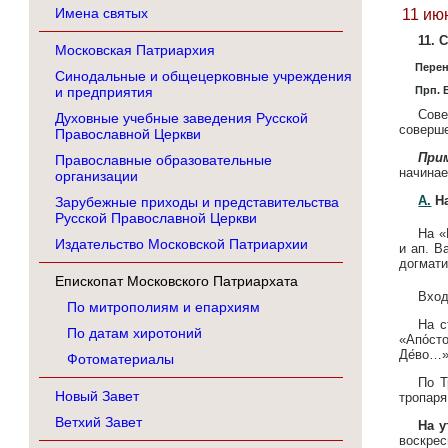
Имена святых
11 ию
11. 
Московская Патриархия
Перен
Синодальные и общецерковные учреждения
Прп. 
и предприятия
Сов
Духовные учебные заведения Русской
соверше
Православной Церкви
При
Православные образовательные
начинае
организации
А.
На
Зарубежные приходы и представительства
Русской Православной Церкви
На «
Издательство Московской Патриархии
и ап. В
догмати
Епископат Московского Патриархата
Вход
По митрополиям и епархиям
На с
По датам хиротоний
«Апо́ст
Де́во…»
Фотоматериалы
По Т
Новый Завет
тропаря
Ветхий Завет
На у
воскрес