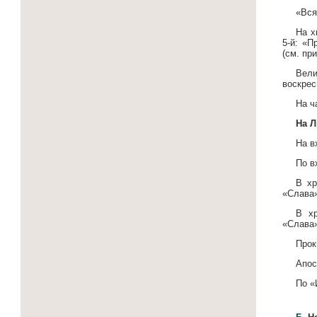
«Вся
На х
5-й: «П
(см. при
Вели
воскрес
На ч
На Л
На в
По в
В хр
«Слава»
В хр
«Слава»
Прок
Апос
По «