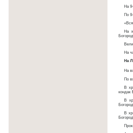
На 9
По 9
«Вся
На х
Богород
Вели
На ч
На Л
На в
По в
В хр
кондак 
В хр
Богород
В хр
Богород
Прок