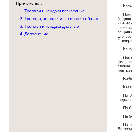
Приложения:
Кафи
1. Тропари и кондаки воскресные
Поли
2. Тропари, кондаки и величания общие
й (дваж
«Небе́
3. Тропари и кондаки дневные
Неве́ст
веща́ни
4. Дополнение
Его́ во
Стихира
Кано
При
(см., н
случае 
или же 
Библ
Ката
По 3
седален
По 6
На 9
По 9
Богород