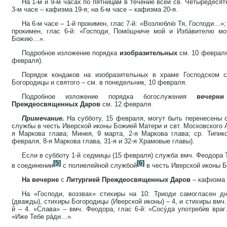
На 1-м и 9-м часах по пятницам в течение всей св. Четыредеся
3-м часе – кафизма 19-я; на 6-м часе – кафизма 20-я.
На 6-м часе – 1-й прокимен, глас 7-й: «Возлюблю́ Тя, Господи…»;
прокимен, глас 6-й: «Господи, Помо́щниче мой и Изба́вителю мой
Божию…».
Подробное изложение порядка
изобразительных
см. 10 февраля
февраля).
Порядок кондаков на изобразительных в храме Господском 
Богородицы и святого – см. в понедельник, 10 февраля.
Подробное изложение порядка богослужения
вечерни
Преждеосвященных Даров
см. 12 февраля.
Примечание.
На субботу, 15 февраля, могут быть перенесены 
службы в честь Иверской иконы Божией Матери и свт. Московского А
я Маркова глава; Минея, 9 марта, 2-я Маркова глава; ср. Типико
февраля, 8-я Маркова глава, 31-я и 32-я Храмовые главы).
Если в субботу 1-й седмицы (15 февраля) служба вмч. Феодора 
[5]
[6]
в соединении
с полиелейной службой
в честь Иверской иконы 
На вечерне
с
Литургией Преждеосвященных Даров
– кафизма 
На «Господи, воззвах» стихиры на 10: Триоди самогласен дня
(дважды), стихиры Богородицы (Иверской иконы) – 4, и стихиры вмч. Ф
й – 4. «Слава» – вмч. Феодора, глас 6-й: «Сосу́да употреби́в вра
«Иже Тебе ра́ди…».