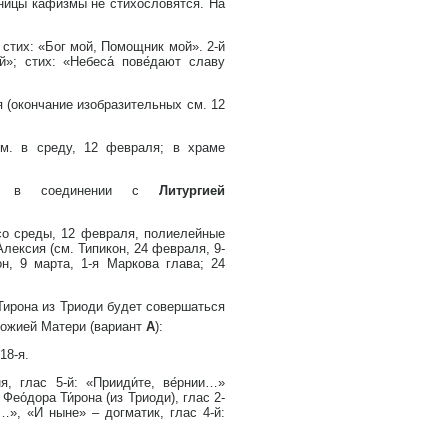
тницы кафизмы не стихословятся. На
 стих: «Бог мой, Помощник мой». 2-й
»; стих: «Небеса́ пове́дают славу
 (окончание изобразительных см. 12
см. в среду, 12 февраля; в храме
в соединении с
Литургией
со среды, 12 февраля, полиелейные
лексия (см. Типикон, 24 февраля, 9-
н, 9 марта, 1-я Маркова глава; 24
Тирона из Триоди будет совершаться
Божией Матери (вариант
А
):
18-я.
, глас 5-й: «Прииди́те, ве́рнии…»
ео́дора Ти́рона (из Триоди), глас 2-
г…», «И ныне» – догматик, глас 4-й: