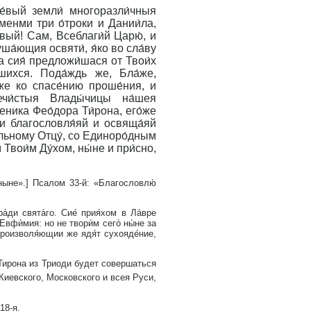
е́вый земли́ многоразли́чныя
́менми три о́троки и Дании́ла,
́вый! Сам, Всеблаги́й Царю́, и
ша́ющия освяти́, я́ко во сла́ву
а сия́ предложи́шася от Твои́х
вшихся. Пода́ждь же, Бла́же,
же ко спасе́нию проше́ния, и
ечи́стыя Влады́чицы на́шея
еника Фео́дора Ти́рона, его́же
си благословля́яй и освяща́яй
а́льному Отцу́, со Единоро́дным
Твои́м Ду́хом, ны́не и при́сно,
ныне».] Псалом 33-й: «Благословлю́
а́ди свята́го. Сие́ прия́хом в Ла́вре
Евфи́мия: но не твори́м сего́ ны́не за
 произволя́ющии же ядя́т сухояде́ние,
Тирона из Триоди будет совершаться
Киевского, Московского и всея Руси,
18-я.