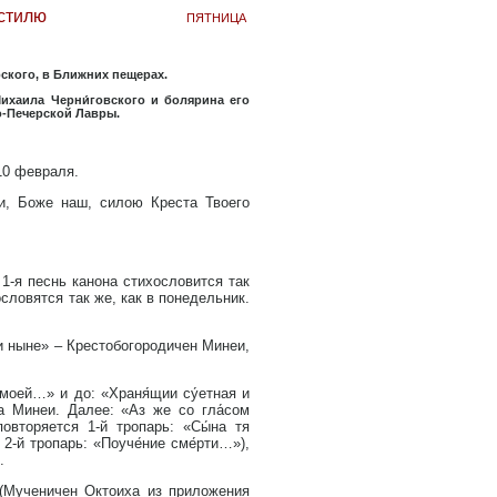
 стилю
пятница
ерского, в Ближних пещерах.
Михаила Черни́говского и болярина его
о-Печерской Лавры.
10 февраля.
и, Боже наш, силою Креста Твоего
 1-я песнь канона стихословится так
ословятся так же, как в понедельник.
 и ныне» – Крестобогородичен Минеи,
 моей…» и до: «Храня́щии су́етная и
а Минеи. Далее: «Аз же со гла́сом
овторяется 1-й тропарь: «Сы́на тя
2-й тропарь: «Поуче́ние сме́рти…»),
.
. (Мученичен Октоиха из приложения