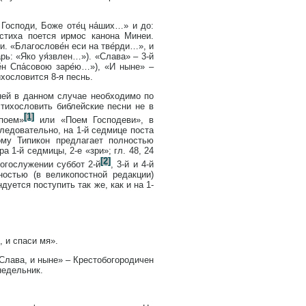
 Господи, Боже оте́ц на́ших…» и до:
 стиха поется ирмос канона Минеи.
и. «Благослове́н еси на тве́рди…», и
рь: «Яко уя́звлен…»). «Слава» – 3-й
́н Спа́совою заре́ю…»), «И ныне» –
хословится 8-я песнь.
ней в данном случае необходимо по
стихословить библейские песни не в
[1]
поем»
или «Поем Господеви», в
следовательно, на 1-й седмице поста
му Типикон предлагает полностью
а 1-й седмицы, 2-е «зри»; гл. 48, 24
[2]
богослужении суббот 2-й
, 3-й и 4-й
остью (в великопостной редакции)
дуется поступить так же, как и на 1-
 и спаси мя».
«Слава, и ныне» – Крестобогородичен
недельник.