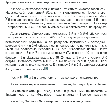
Триоди поется в составе седальнов по 1-м стихословии.)
7-я песнь
стихословится с начала, от стиха: «Благослове́н еси,
«Благослове́н еси, ви́дяй бе́здны…» включительно. После этого
Далее: «Благослове́н еси на престо́ле…», и 1-й тропарь канона Мине
2-й тропарь канона Минеи (в данном случае – повторяется 1-й тропа
тропарь канона Минеи (в данном случае – 2-й тропарь: «Просвеще
Богородичен Минеи. 7-я песнь ирмосом не покрывается, но сразу сти
Примечание.
Стихословие полностью 6-й и 7-й библейских пес
той причине, что на утрене субботы 1-й седмицы предполагается 
великопостной редакции, а по разделам Ирмология «Господеви 
которых 6-я и 7-я библейские песни полностью не исполняются, а, 
были бы полностью исполнены не все библейские песни. Поэто
стихословить 6-ю и 7-ю песни в пятницу (Типикон, гл. 49, пяток вечер
февраля, 9-я Маркова глава; гл. 48, 24 марта, 3-е и 4-е «зри»). В 
седмиц Великого поста 6-я и 7-я библейские песни должны полн
исполняться на ряду на утрене. В пятницу 5-й и 6-й седмицы рекомен
[3]
й седмице Великого поста
.
[4]
Песни 8-я
и 9-я стихословятся так же, как в понедельник.
К светильну первое окончание: «…силою, Господи, Креста Твоего,
На стиховне стихиры Триоди, глас 8-й (с обычными припевами). 
Триоди, глас тот же: «Яко ви́де Тя распина́ема…». Прочее – как в по
Часы 1-й, 3-й, 6-й и 9-й совершаются как в понедельник.