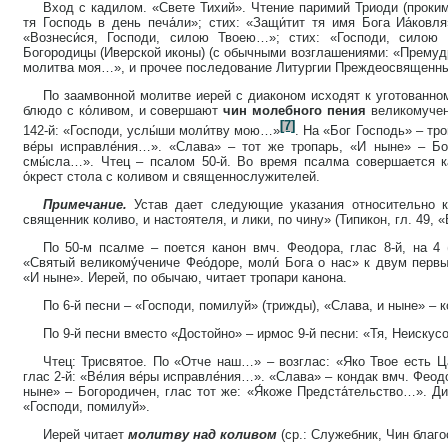
Вход с кадилом. «Свете Тихий». Чтение паримий Триоди (прокиме
тя Господь в день печа́ли»; стих: «Защи́тит тя имя Бога Иа́ковля
«Вознеси́ся, Господи, силою Твоею…»; стих: «Господи, силою
Богородицы (Иверской иконы) (с обычными возглашениями: «Премудр
молитва моя…», и прочее последование Литургии Преждеосвященны
По заамвонной молитве иерей с диаконом исходят к уготованном
блюдо с ко́ливом, и совершают
чин молебного пения
великомучен
[7]
142-й: «Господи, услы́ши моли́тву мою…»
. На «Бог Господь» – тро
ве́ры исправле́ния…». «Слава» – тот же тропарь, «И ныне» – Бог
смы́сла…». Чтец – псалом 50-й. Во время псалма совершается к
о́крест стола с коливом и священнослужителей.
Примечание.
Устав дает следующие указания относительно к
священник коливо, и настоятеля, и лики, по чину» (Типикон, гл. 49, «
По 50-м псалме – поется канон вмч. Феодора, глас 8-й, на 4 
«Святый великому́чениче Фео́доре, моли́ Бога о нас» к двум перв
«И ныне». Иерей, по обычаю, читает тропари канона.
По 6-й песни – «Господи, помилуй» (трижды), «Слава, и ныне» – к
По 9-й песни вместо «Достойно» – ирмос 9-й песни: «Тя, Неискус
Чтец: Трисвятое. По «Отче наш…» – возглас: «Яко Твое есть Ц
глас 2-й: «Ве́лия ве́ры исправле́ния…». «Слава» – кондак вмч. Феодо
ныне» – Богородичен, глас тот же: «Я́коже Предста́тельство…». Д
«Господи, помилуй».
Иерей читает
молитву над коливом
(ср.: Служебник, Чин благо