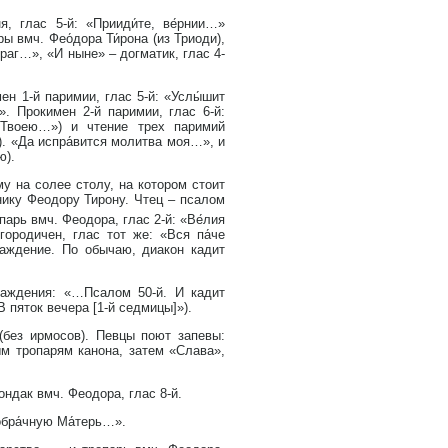
, глас 5-й: «Прииди́те, ве́рнии…»
ы вмч. Фео́дора Ти́рона (из Триоди),
враг…», «И ныне» – догматик, глас 4-
н 1-й паримии, глас 5-й: «Услы́шит
». Прокимен 2-й паримии, глас 6-й:
 Твоею…») и чтение трех паримий
. «Да испра́вится молитва моя…», и
ю).
у на солее столу, на котором стоит
ику Феодору Тирону. Чтец – псалом
парь вмч. Феодора, глас 2-й: «Ве́лия
ородичен, глас тот же: «Вся па́че
аждение. По обычаю, диакон кадит
аждения: «…Псалом 50-й. И кадит
В пяток вечера [1-й седмицы]»).
(без ирмосов). Певцы поют запевы:
ым тропарям канона, затем «Слава»,
ондак вмч. Феодора, глас 8-й.
обра́чную Ма́терь…».