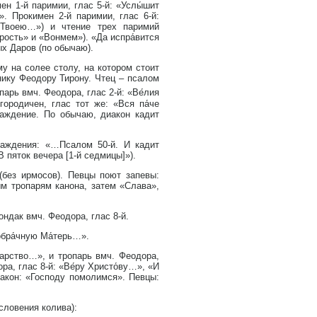
н 1-й паримии, глас 5-й: «Услы́шит
». Прокимен 2-й паримии, глас 6-й:
 Твоею…») и чтение трех паримий
ость» и «Вонмем»). «Да испра́вится
х Даров (по обычаю).
у на солее столу, на котором стоит
ику Феодору Тирону. Чтец – псалом
парь вмч. Феодора, глас 2-й: «Ве́лия
ородичен, глас тот же: «Вся па́че
аждение. По обычаю, диакон кадит
аждения: «…Псалом 50-й. И кадит
В пяток вечера [1-й седмицы]»).
(без ирмосов). Певцы поют запевы:
ым тропарям канона, затем «Слава»,
ондак вмч. Феодора, глас 8-й.
обра́чную Ма́терь…».
арство…», и тропарь вмч. Феодора,
ра, глас 8-й: «Ве́ру Христо́ву…», «И
иакон: «Господу помолимся». Певцы:
словения колива):