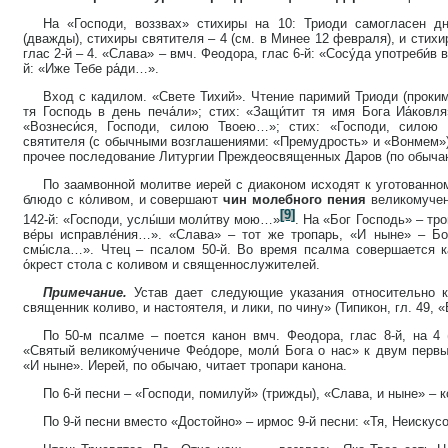
На «Господи, воззвах» стихиры на 10: Триоди самогласен дня
(дважды), стихиры святителя – 4 (см. в Минее 12 февраля), и стихир
глас 2-й – 4. «Слава» – вмч. Феодора, глас 6-й: «Сосу́да употреби́в 
й: «Иже Тебе ра́ди…».
Вход с кадилом. «Свете Тихий». Чтение паримий Триоди (прокиме
тя Господь в день печа́ли»; стих: «Защи́тит тя имя Бога Иа́ковля
«Вознеси́ся, Господи, силою Твоею…»; стих: «Господи, силою
святителя (с обычными возглашениями: «Премудрость» и «Вонмем»)
прочее последование Литургии Преждеосвященных Даров (по обыча
По заамвонной молитве иерей с диаконом исходят к уготованном
блюдо с ко́ливом, и совершают
чин молебного пения
великомучен
[9]
142-й: «Господи, услы́ши моли́тву мою…»
. На «Бог Господь» – тро
ве́ры исправле́ния…». «Слава» – тот же тропарь, «И ныне» – Бог
смы́сла…». Чтец – псалом 50-й. Во время псалма совершается к
о́крест стола с коливом и священнослужителей.
Примечание.
Устав дает следующие указания относительно к
священник коливо, и настоятеля, и лики, по чину» (Типикон, гл. 49, «
По 50-м псалме – поется канон вмч. Феодора, глас 8-й, на 4 
«Святый великому́чениче Фео́доре, моли́ Бога о нас» к двум перв
«И ныне». Иерей, по обычаю, читает тропари канона.
По 6-й песни – «Господи, помилуй» (трижды), «Слава, и ныне» – к
По 9-й песни вместо «Достойно» – ирмос 9-й песни: «Тя, Неискус