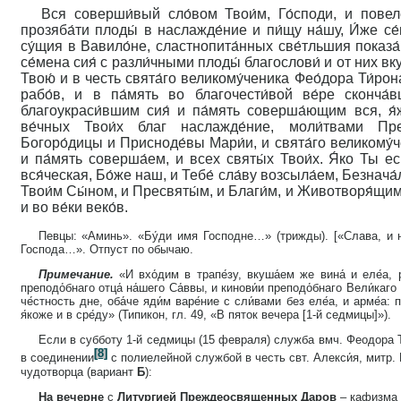
Вся соверши́вый сло́вом Твои́м, Го́споди, и повел
прозяба́ти плоды́ в наслажде́ние и пи́щу на́шу, И́же се
су́щия в Вавило́не, сластнопита́нных све́тльшия показа
се́мена сия́ с разли́чными плоды́ благослови́ и от них вку
Твою́ и в честь свята́го великому́ченика Фео́дора Ти́рон
рабо́в, и в па́мять во благочести́вой ве́ре сконча́
благоукраси́вшим сия́ и па́мять соверша́ющим вся, я́
ве́чных Твои́х благ наслажде́ние, моли́твами Пр
Богоро́дицы и Присноде́вы Мари́и, и свята́го великому́ч
и па́мять соверша́ем, и всех святы́х Твои́х. Я́ко Ты е
вся́ческая, Бо́же наш, и Тебе́ сла́ву возсыла́ем, Безнач
Твои́м Сы́ном, и Пресвяты́м, и Благи́м, и Животворя́щим 
и во ве́ки веко́в.
Певцы: «Аминь». «Бу́ди имя Господне…» (трижды). [«Слава, и 
Господа…». Отпуст по обычаю.
Примечание.
«И вхо́дим в трапе́зу, вкуша́ем же вина́ и еле́а, р
преподо́бнаго отца́ на́шего Са́ввы, и кинови́и преподо́бнаго Вели́каго 
че́стность дне, оба́че яди́м варе́ние с сли́вами без еле́а, и арме́а:
я́коже и в сре́ду» (Типикон, гл. 49, «В пяток вечера [1-й седмицы]»).
Если в субботу 1-й седмицы (15 февраля) служба вмч. Феодора 
[8]
в соединении
с полиелейной службой в честь свт. Алекси́я, митр. 
чудотворца (вариант
Б
):
На вечерне
с
Литургией Преждеосвященных Даров
– кафизма 