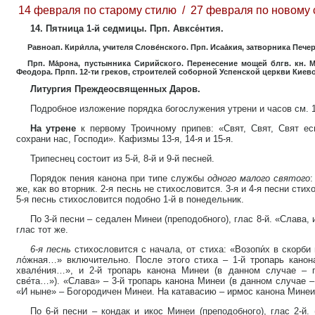
14 февраля по старому стилю / 27 февраля по новому
14. Пятница 1-й седмицы. Прп. Авксе́нтия.
Равноап. Кири́лла, учителя Слове́нского. Прп. Исаа́кия, затворника Печ
Прп. Ма́рона, пустынника Сирийского. Перенесение мощей блгв. кн. 
Феодора. Прпп. 12-ти греков, строителей соборной Успенской церкви Киев
Литургия Преждеосвященных Даров.
Подробное изложение порядка богослужения утрени и часов см. 
На утрене
к первому Троичному припев: «Свят, Свят, Свят ес
сохрани нас, Господи». Кафизмы 13-я, 14-я и 15-я.
Трипеснец состоит из 5-й, 8-й и 9-й песней.
Порядок пения канона при типе службы
одного малого святого
:
же, как во вторник. 2-я песнь не стихословится. 3-я и 4-я песни стих
5-я песнь стихословится подобно 1-й в понедельник.
По 3-й песни – седален Минеи (преподобного), глас 8-й. «Слава,
глас тот же.
6-я песнь
стихословится с начала, от стиха: «Возопи́х в скорби
ло́жная…» включительно. После этого стиха – 1-й тропарь канон
хвале́ния…», и 2-й тропарь канона Минеи (в данном случае – п
све́та…»). «Слава» – 3-й тропарь канона Минеи (в данном случае – 
«И ныне» – Богородичен Минеи. На катавасию – ирмос канона Минеи
По 6-й песни – кондак и икос Минеи (преподобного), глас 2-й