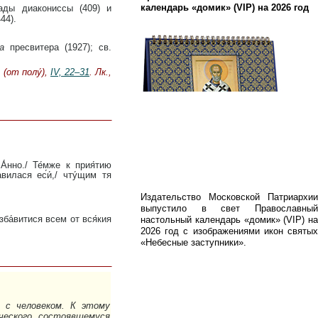
ады диакониссы (409) и
календарь «домик» (VIP) на 2026 год
44).
а
пресвитера (1927); св.
 (от полу́),
IV, 22–31
. Лк.,
вилася ес́и́,/ чту́щим тя
Издательство Московской Патриархии
выпустило в свет Православный
настольный календарь «домик» (VIP) на
2026 год с изображениями икон святых
«Небесные заступники».
я с человеком. К этому
ческого, состоявшемуся