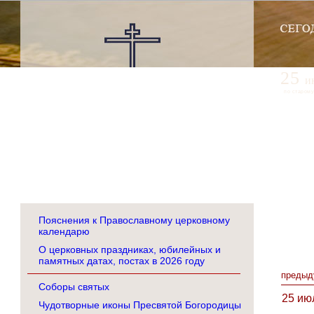
25
и
по старому
Пояснения к Православному церковному
календарю
О церковных праздниках, юбилейных и
памятных датах, постах в 2026 году
предыд
Соборы святых
25 ию
Чудотворные иконы Пресвятой Богородицы