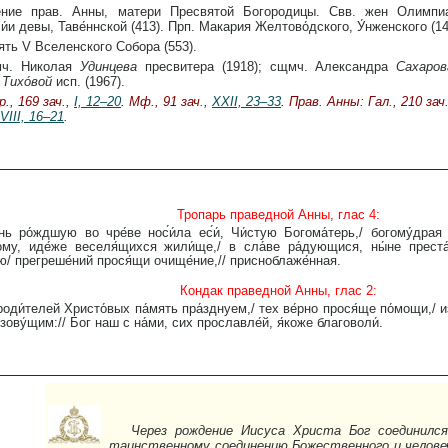
ение прав. Анны, матери Пресвятой Богородицы. Свв. жен Олимпи
и́и девы, Таве́ннской (413). Прп. Макария Желтово́дского, У́нженского (14
ть V Вселенского Собора (553).
ч. Николая
Удинцева
пресвитера (1918); сщмч. Александра
Сахаров
ы
Тихо́вой
исп. (1967).
р., 169 зач.,
I, 12–20
. Мф., 91 зач.,
XXII, 23–33
. Прав. Анны: Гал., 210 зач.
VIII, 16–21
.
Тропарь праведной Анны, глас 4:
ому, иде́же веселя́щихся жили́ще,/ в сла́ве ра́дующися, ны́не преста́
ю/ прегреше́ний прося́щи очище́ние,// присноблаже́нная.
Кондак праведной Анны, глас 2:
 зову́щим:// Бог наш с на́ми, сих прославле́й, я́коже благоволи́.
Через рождение Иисуса Христа Бог соединилс
таинственному соединению Божественного и челове