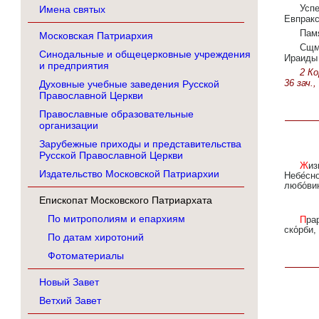
Усп
Имена святых
Евпракс
Памя
Московская Патриархия
Сщм
Синодальные и общецерковные учреждения
Ираид
и предприятия
2 Ко
36 зач.,
Духовные учебные заведения Русской
Православной Церкви
Православные образовательные
организации
Зарубежные приходы и представительства
Русской Православной Церкви
Жизнь ро́ждшую во чре́ве нос́и́ла ес́и́, Чи́стую Богома́терь,/ богому́драя А́нно./ Те́мже к прия́тию
Издательство Московской Патриархии
Небе́сн
любо́ви
Епископат Московского Патриархата
По митрополиям и епархиям
Прароди́телей Христо́вых па́мять пра́зднуем,/ тех ве́рно прося́ще по́мощи,/ изба́витися всем от вся́кия
ско́рби,
По датам хиротоний
Фотоматериалы
Новый Завет
Ветхий Завет