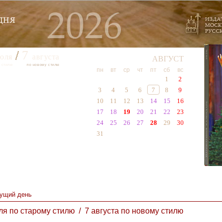
7
юля
августа
АВГУСТ
 стилю
по новому стилю
пн
вт
ср
чт
пт
сб
вс
1
2
3
4
5
6
7
8
9
10
11
12
13
14
15
16
17
18
19
20
21
22
23
24
25
26
27
28
29
30
31
ущий день
ля по старому стилю / 7 августа по новому стилю