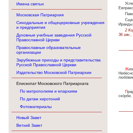
Усп
Имена святых
Евпракс
Памя
Московская Патриархия
Сщм
Синодальные и общецерковные учреждения
Ираид
и предприятия
2 Ко
36 зач.,
Духовные учебные заведения Русской
Православной Церкви
Православные образовательные
организации
Зарубежные приходы и представительства
Русской Православной Церкви
Жизнь ро́ждшую во чре́ве нос́и́ла ес́и́, Чи́стую Богома́терь,/ богому́драя А́нно./ Те́мже к прия́тию
Издательство Московской Патриархии
Небе́сн
любо́ви
Епископат Московского Патриархата
По митрополиям и епархиям
Прароди́телей Христо́вых па́мять пра́зднуем,/ тех ве́рно прося́ще по́мощи,/ изба́витися всем от вся́кия
ско́рби,
По датам хиротоний
Фотоматериалы
Новый Завет
Ветхий Завет