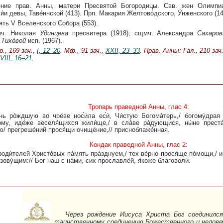
ение прав. Анны, матери Пресвятой Богородицы. Свв. жен Олимпи
и́и девы, Таве́ннской (413). Прп. Макария Желтово́дского, У́нженского (14
ть V Вселенского Собора (553).
ч. Николая
Удинцева
пресвитера (1918); сщмч. Александра
Сахаров
ы
Тихо́вой
исп. (1967).
р., 169 зач.,
I, 12–20
. Мф., 91 зач.,
XXII, 23–33
. Прав. Анны: Гал., 210 зач.
VIII, 16–21
.
Тропарь праведной Анны, глас 4:
ому, иде́же веселя́щихся жили́ще,/ в сла́ве ра́дующися, ны́не преста́
ю/ прегреше́ний прося́щи очище́ние,// присноблаже́нная.
Кондак праведной Анны, глас 2:
 зову́щим:// Бог наш с на́ми, сих прославле́й, я́коже благоволи́.
Через рождение Иисуса Христа Бог соединилс
таинственному соединению Божественного и челове