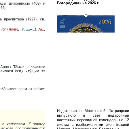
ады диакониссы (409) и
Богородица» на 2026 г.
44).
а
пресвитера (1927); св.
 (от полу́),
IV, 22–31
. Лк.,
вилася ес́и́,/ чту́щим тя
Издательство Московской Патриархии
выпустило в свет подарочный
настенный перекидной календарь на 12
я с человеком. К этому
листах с изображениями икон Божией
ческого, состоявшемуся