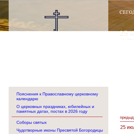
25
и
по старому
Пояснения к Православному церковному
календарю
О церковных праздниках, юбилейных и
памятных датах, постах в 2026 году
предыд
Соборы святых
25 ию
Чудотворные иконы Пресвятой Богородицы