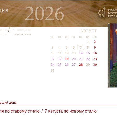
7
юля
августа
АВГУСТ
 стилю
по новому стилю
пн
вт
ср
чт
пт
сб
вс
1
2
3
4
5
6
7
8
9
10
11
12
13
14
15
16
17
18
19
20
21
22
23
24
25
26
27
28
29
30
31
ущий день
ля по старому стилю / 7 августа по новому стилю