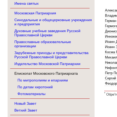
Имена святых
Алекса
Московская Патриархия
Владим
Синодальные и общецерковные учреждения
Герман 
и предприятия
Гермоге
Духовные учебные заведения Русской
Дионис
Православной Церкви
Иннокен
Православные образовательные
Иоанн 
организации
Иоанн 
Косма 
Зарубежные приходы и представительства
Русской Православной Церкви
Михаил
Никола
Издательство Московской Патриархии
Нифонт 
Петр П
Епископат Московского Патриархата
Сергий 
По митрополиям и епархиям
Феодор 
По датам хиротоний
Фотоматериалы
*
Oбре'т
Новый Завет
Ветхий Завет