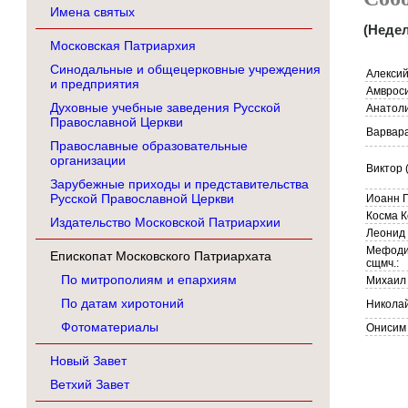
Имена святых
(Недел
Московская Патриархия
Синодальные и общецерковные учреждения
Алексий
и предприятия
Амвроси
Духовные учебные заведения Русской
Анатоли
Православной Церкви
Варвара
Православные образовательные
организации
Виктор (
Зарубежные приходы и представительства
Русской Православной Церкви
Иоанн Г
Косма К
Издательство Московской Патриархии
Леонид 
Мефодий
Епископат Московского Патриархата
сщмч.:
По митрополиям и епархиям
Михаил 
По датам хиротоний
Николай
Фотоматериалы
Онисим 
Новый Завет
Ветхий Завет