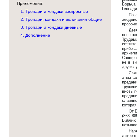
Приложения:
Борьба
Геннади
1. Тропари и кондаки воскресные
По 
2. Тропари, кондаки и величания общие
злодейс
пророче
3. Тропари и кондаки дневные
Дев
попытко
4. Дополнение
Трудами
святит
прибега
архиеп
Священн
не в ви
других 
Свя
этом со
предан
тружени
вновь п
предани
славян
которая
От 
(863–88
Библию
называе
Нар
литерат