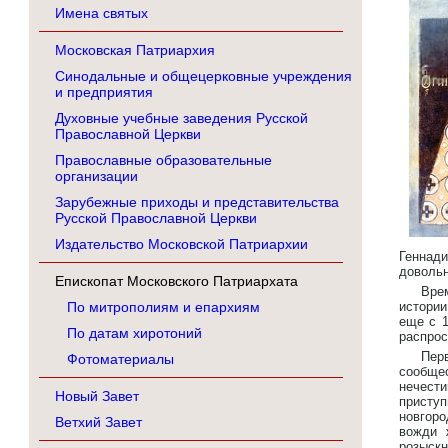
Имена святых
Московская Патриархия
Синодальные и общецерковные учреждения
и предприятия
Духовные учебные заведения Русской
Православной Церкви
Православные образовательные
организации
Зарубежные приходы и представительства
Русской Православной Церкви
Издательство Московской Патриархии
Геннади
довольн
Епископат Московского Патриархата
Вре
По митрополиям и епархиям
истории
еще с 1
По датам хиротоний
распрос
Пер
Фотоматериалы
сообще
нечест
Новый Завет
приступ
новгоро
Ветхий Завет
вожди 
розыскн