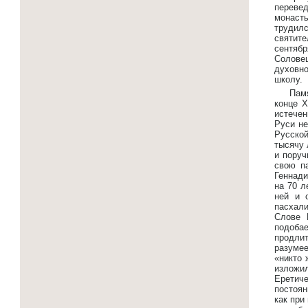
переве
монасты
трудил
святит
сентябр
Соловец
духовно
школу.
Пам
конце Х
истечен
Руси не
Русской
тысячу 
и пору
свою п
Геннади
на 70 л
ней и 
пасхали
Слове 
подобае
продли
разумее
«никто 
изложи
Еретиче
постоян
как при