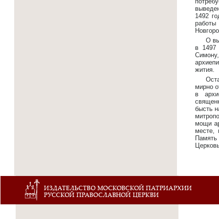
потребу
выведен
1492 г
работы
Новгоро
О в
в 1497
Симону
архиепи
жития.
Ост
мирно о
в архи
священ
бысть н
митропо
мощи ар
месте, 
Память
Церковь