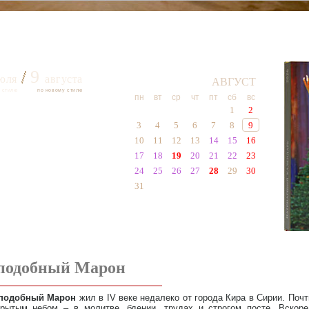
9
юля
августа
АВГУСТ
 стилю
по новому стилю
пн
вт
ср
чт
пт
сб
вс
1
2
3
4
5
6
7
8
9
10
11
12
13
14
15
16
17
18
19
20
21
22
23
24
25
26
27
28
29
30
31
подобный Марон
подобный Марон
жил в IV веке недалеко от города Кира в Сирии. Поч
крытым небом – в молитве, бдении, трудах и строгом посте. Вскор