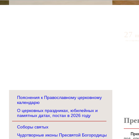
27
и
по старому
Пояснения к Православному церковному
календарю
О церковных праздниках, юбилейных и
памятных датах, постах в 2026 году
Пре
Соборы святых
Пре
Чудотворные иконы Пресвятой Богородицы
под от