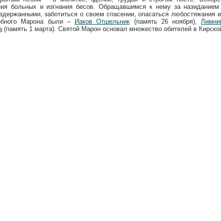
ния больных и изгнания бесов. Обращавшимся к нему за назиданием
здержанными, заботиться о своем спасении, опасаться любостяжания и
обного Марона были –
Иаков Отшельник
(память 26 ноября),
Лимни
а
(память 1 марта). Святой Марон основал множество обителей в Кирско