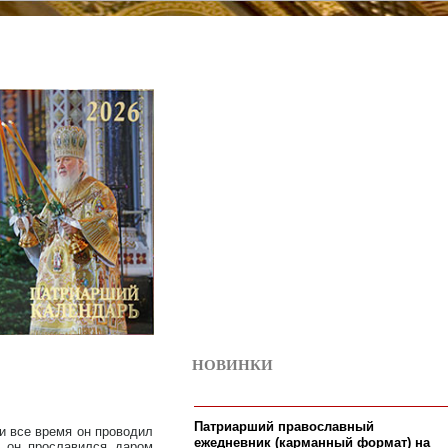
НОВИНКИ
12
Патриарший православный
ти все время он проводил
ежедневник (карманный формат) на
е он прославился даром