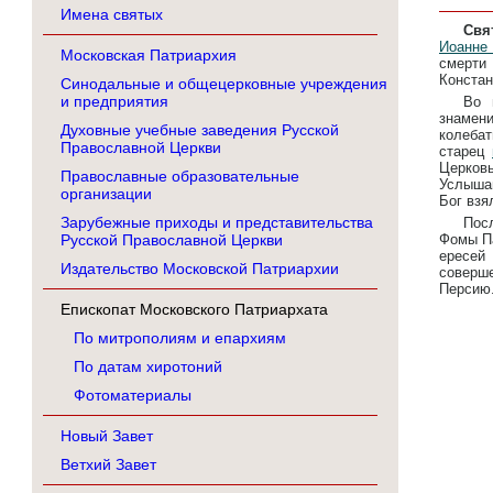
Имена святых
Свя
Иоанне 
Московская Патриархия
смерт
Констан
Синодальные и общецерковные учреждения
и предприятия
Во 
знамен
Духовные учебные заведения Русской
колебат
Православной Церкви
старец
Церковь
Православные образовательные
Услышав
организации
Бог взя
Зарубежные приходы и представительства
Пос
Русской Православной Церкви
Фомы Па
ересей
Издательство Московской Патриархии
соверше
Персию.
Епископат Московского Патриархата
По митрополиям и епархиям
По датам хиротоний
Фотоматериалы
Новый Завет
Ветхий Завет