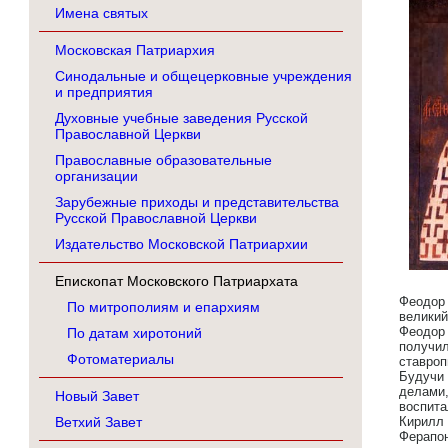
Имена святых
Московская Патриархия
Синодальные и общецерковные учреждения
и предприятия
Духовные учебные заведения Русской
Православной Церкви
Православные образовательные
организации
Зарубежные приходы и представительства
Русской Православной Церкви
Издательство Московской Патриархии
Епископат Московского Патриархата
Феодор
По митрополиям и епархиям
великий
Феодор 
По датам хиротоний
получи
Фотоматериалы
ставро
Будучи
делами
Новый Завет
воспит
Ветхий Завет
Кирилл
Ферапон