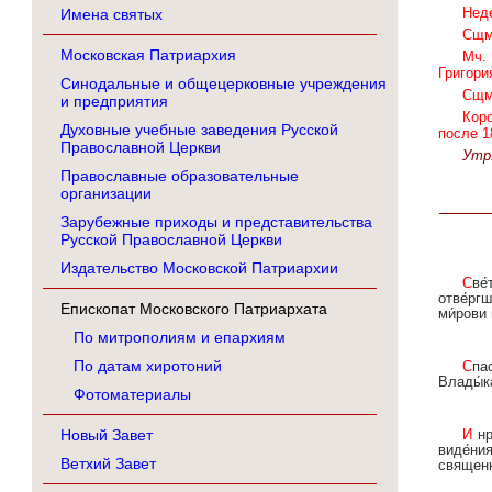
Неде
Имена святых
Сщмч
Московская Патриархия
Мч. 
Григори
Синодальные и общецерковные учреждения
Сщм
и предприятия
Кор
Духовные учебные заведения Русской
после 1
Православной Церкви
Утр.
Православные образовательные
организации
Зарубежные приходы и представительства
Русской Православной Церкви
Издательство Московской Патриархии
Све́тлую Воскресе́ния про́поведь/ от А́нгела уве́девша Госпо́дни учени́цы/ и пра́деднее осужде́ние
отве́рг
Епископат Московского Патриархата
ми́рови 
По митрополиям и епархиям
По датам хиротоний
Спас и Изба́витель мой/ из гро́ба, я́ко Бог, воскреси́ от уз земноро́дныя,/ и врата́ а́дова сокруши́,/ и я́ко
Влады́ка
Фотоматериалы
Новый Завет
И нра́вом прича́стник,/ и престо́лом наме́стник апо́столом быв,/ дея́ние обре́л еси́, богодухнове́нне,/ в
виде́ни
Ветхий Завет
священно