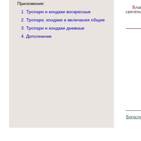
Приложения:
Благоче́стно во святи́тельстве пожи́в/ и муче́ния путь проше́д,/ и́дольския угаси́л еси́ же́ртвы,
1. Тропари и кондаки воскресные
святи́те
2. Тропари, кондаки и величания общие
3. Тропари и кондаки дневные
4. Дополнение
Богосл