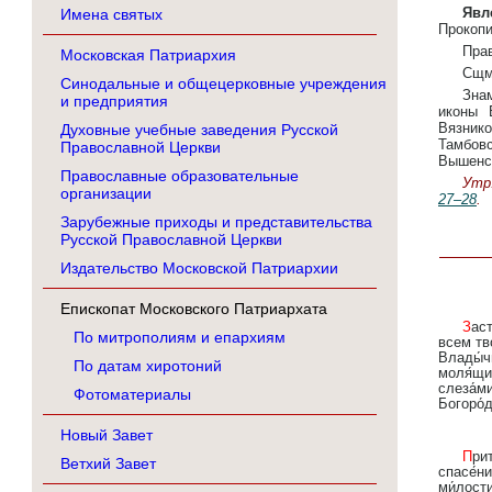
Явл
Имена святых
Прокопи
Прав
Московская Патриархия
Сщм
Синодальные и общецерковные учреждения
Знам
и предприятия
иконы 
Вязнико
Духовные учебные заведения Русской
Тамбовс
Православной Церкви
Вышенск
Православные образовательные
Утр.
организации
27–28
.
Зарубежные приходы и представительства
Русской Православной Церкви
Издательство Московской Патриархии
Епископат Московского Патриархата
Засту́пнице усе́рдная,/ Ма́ти Го́спода Вы́шняго,/ за всех мо́лиши Сы́на Твоего́, Христа́ Бо́га на́шего,/ и
По митрополиям и епархиям
всем тво
Влады́ч
По датам хиротоний
моля́щи
слеза́ми
Фотоматериалы
Богоро́д
Новый Завет
Притеце́м, лю́дие, к ти́хому сему́ и до́брому приста́нищу,/ ско́рой Помо́щнице, гото́вому и те́плому
Ветхий Завет
спасе́н
ми́лости