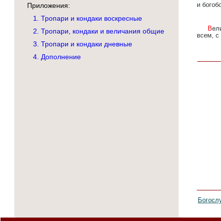
и богобо
Приложения:
1. Тропари и кондаки воскресные
Велича́ем Тя,/ Пресвята́я Де́во,/ и чтим о́браз Твой святы́й,/ от него́же истека́ет благода́тная по́мощь//
2. Тропари, кондаки и величания общие
всем, с
3. Тропари и кондаки дневные
4. Дополнение
Богосл