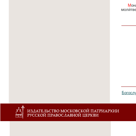
Мона́хов наста́вника изря́дна/ и святи́теля всем лю́дем ми́лостива,/ чудотво́рца преди́вна и
моли́тве
Богосл