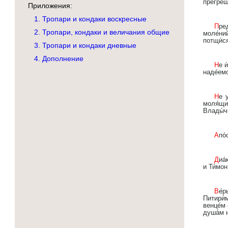
прегреше
Приложения:
1. Тропари и кондаки воскресные
Предста́тельство христиа́н непосты́дное,/ хода́тайство ко Творцу́ непрело́жное,/ не пре́зри гре́шных
2. Тропари, кондаки и величания общие
моле́ни
потщи́с
3. Тропари и кондаки дневные
4. Дополнение
Не и́мамы ины́я по́мощи,/ не и́мамы ины́я наде́жды,/ ра́зве Тебе́, Влады́чице,/ Ты нам помози́,/ на Тебе́
наде́емс
Не умолчи́м никогда́, Богоро́дице,/ си́лы Твоя́ глаго́лати недосто́йнии,/ а́ще бо Ты не бы предстоя́ла
моля́щи
Влады́чи
Апо
Диа́кони честни́и,/ и самови́дцы Сло́ва,/ и сосу́ди избра́ннии яви́стеся ве́ры,/ Никано́р, Про́хор, Парме́н
и Ти́мон
Ве́ры и благоче́стия наста́вниче,/ Це́ркве свети́льниче, мона́шествующих о́бразе,/ святи́телю
Питири́м
венце́м 
душа́м 