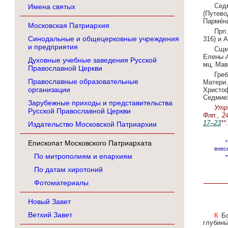
Сед
Имена святых
(Путево
Парме́н
Московская Патриархия
Прп.
Синодальные и общецерковные учреждения
316) и 
и предприятия
Сщм
Елены
Духовные учебные заведения Русской
мц. Ма
Православной Церкви
Гре
Православные образовательные
Матери.
организации
Христоф
Седмиез
Зарубежные приходы и представительства
Утр.
Русской Православной Церкви
Флп., 2
17–23
**.
Издательство Московской Патриархии
Епископат Московского Патриархата
внес
По митрополиям и епархиям
По датам хиротоний
Фотоматериалы
Новый Завет
Ветхий Завет
К Богоро́дице приле́жно ны́не притеце́м,/ гре́шнии и смире́ннии, и припаде́м,/ в покая́нии зову́ще из
глубины