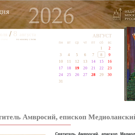
8
юля
августа
АВГУСТ
 стилю
по новому стилю
пн
вт
ср
чт
пт
сб
вс
1
2
3
4
5
6
7
8
9
10
11
12
13
14
15
16
17
18
19
20
21
22
23
24
25
26
27
28
29
30
31
титель Амвросий, епископ Медиолански
Святитель Амвросий, епископ Медиол