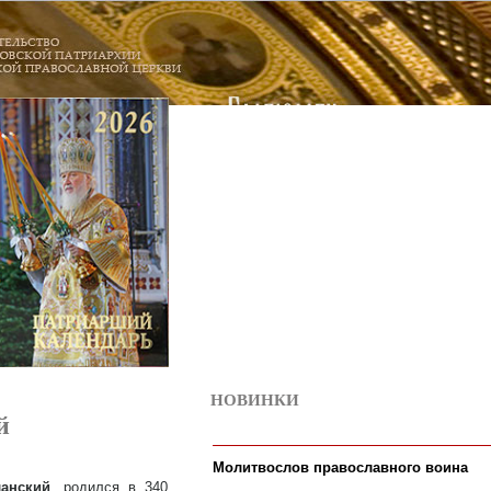
НОВИНКИ
6
й
Молитвослов православного воина
анский
, родился в 340