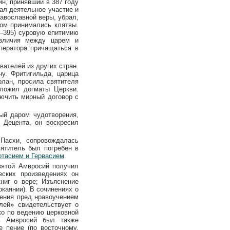
н, принявший в 387 году
ал деятельное участие и
равославной веры, убрал,
ром принимались клятвы.
9–395) суровую епитимию
азличия между царем и
ператора причащаться в
вателей из других стран.
у. Фритигильда, царица
олан, просила святителя
зложил догматы Церкви.
лючить мирный договор с
ый даром чудотворения,
 Децента, он воскресил
Пасхи, сопровождалась
ятитель был погребен в
отасием и Гервасием
.
вятой Амвросий получил
еских произведениях он
книг о вере; Изъяснение
окаянии). В сочинениях о
чения пред нравоучением
лей» свидетельствует о
ко по ведению церковной
ль Амвросий был также
 пение (по восточному,