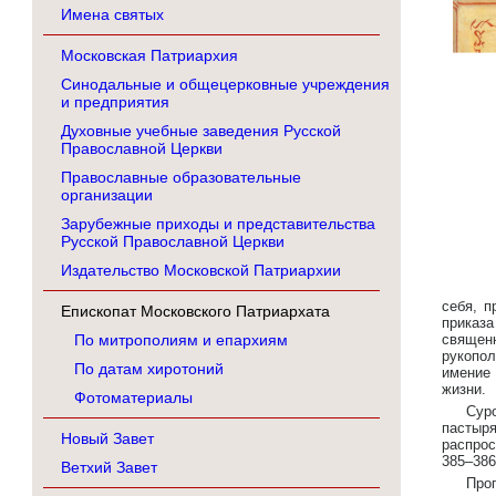
Имена святых
Московская Патриархия
Синодальные и общецерковные учреждения
и предприятия
Духовные учебные заведения Русской
Православной Церкви
Православные образовательные
организации
Зарубежные приходы и представительства
Русской Православной Церкви
Издательство Московской Патриархии
себя, п
Епископат Московского Патриархата
приказа
По митрополиям и епархиям
священ
рукопо
По датам хиротоний
имение 
жизни.
Фотоматериалы
Сур
пастыр
Новый Завет
распрос
385–386
Ветхий Завет
Про