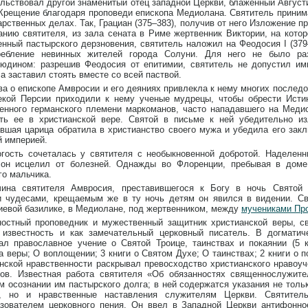
льствовал другой знаменитый отец западной Церкви, блаженный Августи
Крещение благодаря проповеди епископа Медиолана. Святитель приним
арственных делах. Так, Грациан (375–383), получив от него Изложение п
анию святителя, из зала сената в Риме жертвенник Виктории, на кото
нный пастырского дерзновения, святитель наложил на Феодосия I (37
ребление невинных жителей города Солуни. Для него не было р
людином: разрешив Феодосия от епитимии, святитель не допустил им
 а заставил стоять вместе со всей паствой.
а о епископе Амвросии и его деяниях привлекла к нему многих последо
екой Персии приходили к нему ученые мудрецы, чтобы обрести Истин
енного германского племени маркоманов, часто нападавшего на Меди
ить ее в христианской вере. Святой в письме к ней убедительно и
вшая царица обратила в христианство своего мужа и убедила его зак
 империей.
огость сочеталась у святителя с необыкновенной добротой. Наделенн
 он исцелил от болезней. Однажды во Флоренции, пребывая в доме
о мальчика.
чина святителя Амвросия, преставившегося к Богу в ночь Святой 
и чудесами, крещаемым же в ту ночь детям он явился в видении. Св
евой базилике, в Медиолане, под жертвенником, между
мучениками Пр
ностный проповедник и мужественный защитник христианской веры, с
 известность и как замечательный церковный писатель. В догматич
ал православное учение о Святой Троице, таинствах и покаянии (5 
 веры; О воплощении; 3 книги о Святом Духе; О таинствах; 2 книги о п
нской нравственности раскрывал превосходство христианского нравоу
ков. Известная работа святителя «Об обязанностях священнослужите
м осознании им пастырского долга; в ней содержатся указания не толь
, но и нравственные наставления служителям Церкви. Святите
зователем церковного пения. Он ввел в Западной Церкви антифонное