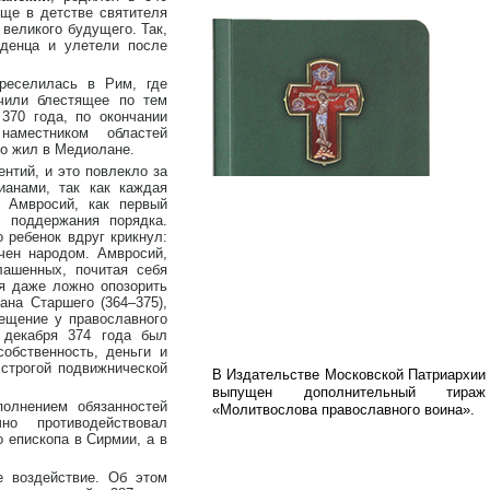
Еще в детстве святителя
великого будущего. Так,
денца и улетели после
реселилась в Рим, где
чили блестящее по тем
370 года, по окончании
аместником областей
но жил в Медиолане.
нтий, и это повлекло за
анами, так как каждая
. Амвросий, как первый
я поддержания порядка.
о ребенок вдруг крикнул:
чен народом. Амвросий,
ашенных, почитая себя
я даже ложно опозорить
на Старшего (364–375),
ещение у православного
 декабря 374 года был
обственность, деньги и
 строгой подвижнической
В Издательстве Московской Патриархии
выпущен дополнительный тираж
олнением обязанностей
«Молитвослова православного воина».
но противодействовал
о епископа в Сирмии, а в
е воздействие. Об этом