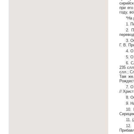
сирийск
при его
году, в
*На 
1. П
2. 
перевод
3. О
Г. В. Пр
4. О
5. О
6. С
235 слл
слл.; С
Там же.
Рождест
7. О
// Христ
8. О
9. Н
10. 
Сирицию
11. 
12.
Прибавл