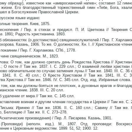
ому образцу), известное как «амвросианский напев»; составил 12 гимн
 жизни. Его благодарственный торжественный гимн «Тебе, Бога, хвал
ошел в Богослужение Православной Церкви.
русском языке издано:
олные творения. Киев, 1875.
Песнопения / Пер. в стихах и предисл. П. И. Цветкова // Творения 
е. 1891; Радость христианина. 1893.
б обязанностях (о достоинствах) священнослужителей / Пер. Г. Харламова
охорова. Казань, 1906. То же. О должностях. Кн. I. // Христианское чтение.
 покаянии / Пер. Г. Харламова. СПб., 1778.
 чине священническом. М., 1823.
лова: О том, как должно сретать день Рождества Христова // Христианс
.; О посте // Там же. 1837. I. С. 229 слл.; О взаимной любви христиан /
лово обличительное по случаю затмения луны // Там же. 1840. III. С. 36 
 1841. II. С. 40 слл.; О Кресте Христовом // Там же. 1841. III. С. 
ва Христова // Там же. 1846. IV. С. 345 слл. Отд. изд. Избранные слова. 
 том, как мы должны бояться не плотских, а духовных врагов и благода
ианское чтение. 1838. III. С. 20 слл.
б удалении от мира // Там же. С. 145 слл.
аставление воинам и другим членам государства и Церкви // Там же. С. 
Письма: Иринею // Там же. 1836. II. С. 160 слл.; Савину // Там же. 
, Беллицию // Там же. II. С. 273–278.
(Аскетические произведения) / Пер. Л. Писарева. Казань, 1901.
 (Проповеди) (неполн. изд.). М., 1807. Отд. проповеди: Воскрес
ение к Церковным ведомостям. 1899. 51, 52; 1900. 12.