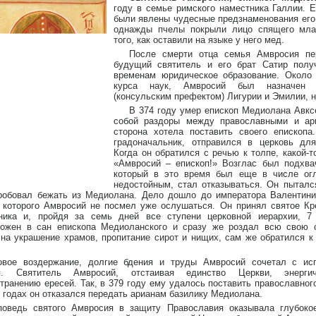
году в семье римского наместника Галлии. 
были явлены чудесные предзнаменования его 
однажды пчелы покрыли лицо спящего мла
того, как оставили на языке у него мед.
После смерти отца семья Амвросия пе
будущий святитель и его брат Сатир полу
временам юридическое образование. Около 
курса наук, Амвросий был назначен н
(консульским префектом) Лигурии и Эмилии, 
В 374 году умер епископ Медиолана Авксе
собой раздоры между православными и ари
сторона хотела поставить своего епископа
градоначальник, отправился в церковь дл
Когда он обратился с речью к толпе, какой-т
«Амвросий – епископ!» Возглас был подхва
который в это время был еще в числе огл
недостойным, стал отказываться. Он пыталс
робовал бежать из Медиолана. Дело дошло до императора Валентиниа
 которого Амвросий не посмел уже ослушаться. Он принял святое Кр
ника и, пройдя за семь дней все ступени церковной иерархии, 7
ложен в сан епископа Медиоланского и сразу же роздал всю свою с
на украшение храмов, пропитание сирот и нищих, сам же обратился к
овое воздержание, долгие бдения и труды Амвросий сочетал с исп
я. Святитель Амвросий, отстаивая единство Церкви, энергич
транению ересей. Так, в 379 году ему удалось поставить православног
 годах он отказался передать арианам базилику Медиолана.
поведь святого Амвросия в защиту Православия оказывала глубоко