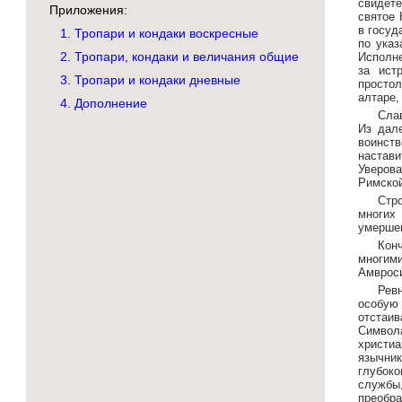
свидете
Приложения:
святое 
в госуд
1. Тропари и кондаки воскресные
по указ
2. Тропари, кондаки и величания общие
Исполне
за ист
3. Тропари и кондаки дневные
просто
алтаре,
4. Дополнение
Слав
Из дал
воинств
настав
Уверова
Римской
Стр
многих
умершег
Кон
многим
Амвроси
Рев
особую
отстаив
Символа
христиа
язычни
глубоко
службы
преобра