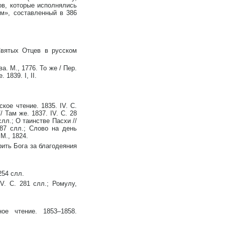
ов, которые исполнялись
им», составленный в 386
Святых Отцев в русском
. М., 1776. То же / Пер.
 1839. I, II.
кое чтение. 1835. IV. С.
/ Там же. 1837. IV. С. 28
слл.; О таинстве Пасхи //
387 слл.; Слово на день
М., 1824.
рить Бога за благодеяния
254 слл.
IV. С. 281 слл.; Ромулу,
ное чтение. 1853–1858.