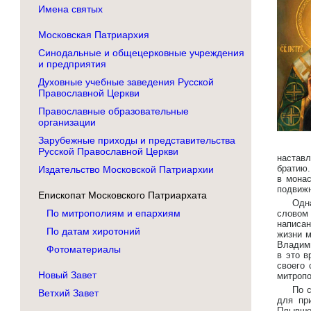
Имена святых
Московская Патриархия
Синодальные и общецерковные учреждения
и предприятия
Духовные учебные заведения Русской
Православной Церкви
Православные образовательные
организации
Зарубежные приходы и представительства
Русской Православной Церкви
наставл
братию.
Издательство Московской Патриархии
в монас
подвижн
Епископат Московского Патриархата
Одн
По митрополиям и епархиям
словом
написан
По датам хиротоний
жизни м
Владими
Фотоматериалы
в это 
своего 
Новый Завет
митроп
По 
Ветхий Завет
для пр
Плывшем