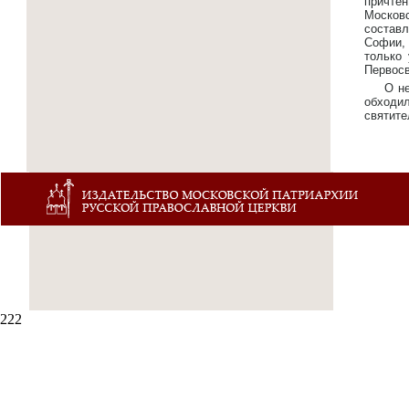
причтен
Москов
составл
Софии, 
только 
Первосв
О н
обходил
святите
222