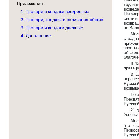
Приложения:
трудиш
возвед
1. Тропари и кондаки воскресные
Патриа
святите
2. Тропари, кондаки и величания общие
возвращ
3. Тропари и кондаки дневные
во Влад
Мно
4. Дополнение
страда
приход
заботы 
объезд
благоче
В 1
права р
В 1
перенес
Русско
возвыше
По е
Пресвя
Русской
21 д
Успенск
Мно
что св
Первосв
Русской