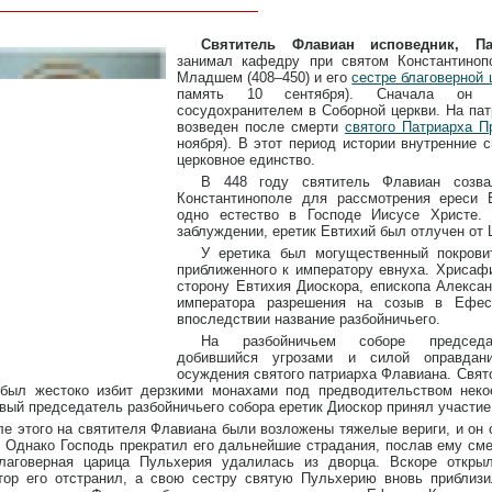
Святитель Флавиан исповедник, Па
занимал кафедру при святом Константиноп
Младшем (408–450) и его
сестре благоверной
память 10 сентября). Сначала он
сосудохранителем в Соборной церкви. На па
возведен после смерти
святого Патриарха П
ноября). В этот период истории внутренние 
церковное единство.
В 448 году святитель Флавиан созв
Константинополе для рассмотрения ереси 
одно естество в Господе Иисусе Христе.
заблуждении, еретик Евтихий был отлучен от 
У еретика был могущественный покрови
приближенного к императору евнуха. Хрисаф
сторону Евтихия Диоскора, епископа Алексан
императора разрешения на созыв в Ефес
впоследствии название разбойничьего.
На разбойничьем соборе председат
добившийся угрозами и силой оправдан
осуждения святого патриарха Флавиана. Свят
 был жестоко избит дерзкими монахами под предводительством нек
вый председатель разбойничьего собора еретик Диоскор принял участие 
ле этого на святителя Флавиана были возложены тяжелые вериги, и он 
 Однако Господь прекратил его дальнейшие страдания, послав ему смер
Благоверная царица Пульхерия удалилась из дворца. Вскоре откры
тор его отстранил, а свою сестру святую Пульхерию вновь приблиз