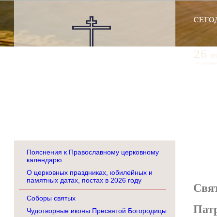
26
и
по старому
Пояснения к Православному церковному
календарю
О церковных праздниках, юбилейных и
памятных датах, постах в 2026 году
Свя
Соборы святых
Пат
Чудотворные иконы Пресвятой Богородицы