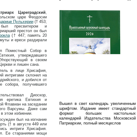
триарх Цареградский
,
ольском царе Феодосии
 царице Пульхерии
(† 453;
 был пресвитером и
триарший престол он был
рокла
(† 447; память 20
смуты и ереси раздирали
ал Поместный Собор в
Евтихия, утверждавшего
 Упорствующий в своем
Церкви и лишен сана.
тель в лице Хрисафия,
ий интригами склонил на
дрийского, и добился от
е собора, получившего
ельствовал Диоскор,
ия еретика Евтихия и
Вышел в свет календарь увеличенным
ой Флавиан на заседании
оего Варсумы. Даже сам
шрифтом. Издание имеет стандартный
в этом избиении.
формат больших настольных
календарей Издательства Московской
осужден был на изгнание
Патриархии, полный месяцеслов
ть († в августе 449 или
лись интриги Хрисафия.
ил. Ее стараниями мощи