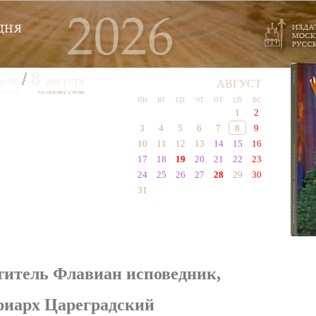
8
юля
августа
АВГУСТ
 стилю
по новому стилю
пн
вт
ср
чт
пт
сб
вс
1
2
3
4
5
6
7
8
9
10
11
12
13
14
15
16
17
18
19
20
21
22
23
24
25
26
27
28
29
30
31
титель Флавиан исповедник,
риарх Цареградский