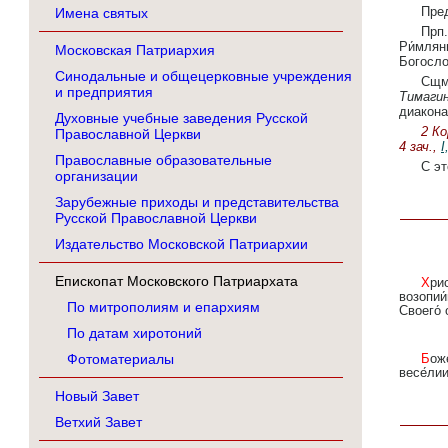
Пред
Имена святых
Прп
Ри́млян
Московская Патриархия
Богосло
Синодальные и общецерковные учреждения
Сщм
и предприятия
Тимаги
диакона
Духовные учебные заведения Русской
2 Ко
Православной Церкви
4 зач.,
I
Православные образовательные
С эт
организации
Зарубежные приходы и представительства
Русской Православной Церкви
Издательство Московской Патриархии
Епископат Московского Патриархата
Христо́во преображе́ние предусря́щем,/ све́тло торжеству́юще предпра́зднственная, ве́рнии, и
возопии
По митрополиям и епархиям
Своего́ 
По датам хиротоний
Фотоматериалы
Боже́ственным днесь преображе́нием/ челове́ческое все естество́/ просиява́ет боже́ственно,/ в
весе́лии
Новый Завет
Ветхий Завет